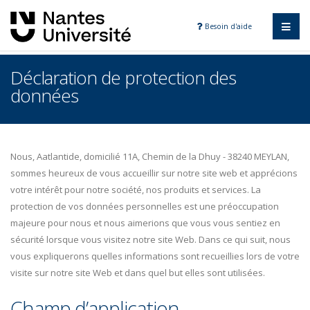
Besoin d'aide
Déclaration de protection des
données
Nous, Aatlantide, domicilié 11A, Chemin de la Dhuy - 38240 MEYLAN,
sommes heureux de vous accueillir sur notre site web et apprécions
votre intérêt pour notre société, nos produits et services. La
protection de vos données personnelles est une préoccupation
majeure pour nous et nous aimerions que vous vous sentiez en
sécurité lorsque vous visitez notre site Web. Dans ce qui suit, nous
vous expliquerons quelles informations sont recueillies lors de votre
visite sur notre site Web et dans quel but elles sont utilisées.
Champ d’application